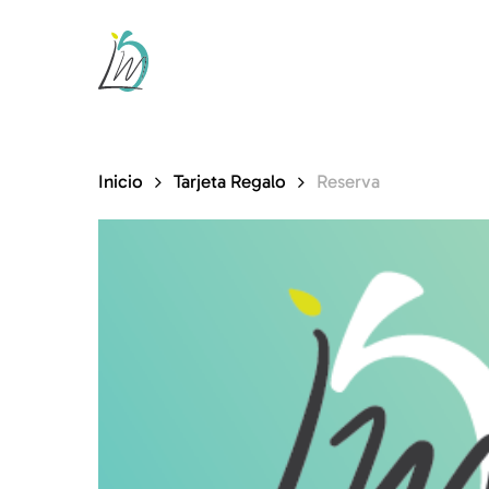
Saltar
al
contenido
principal
Inicio
Tarjeta Regalo
Reserva